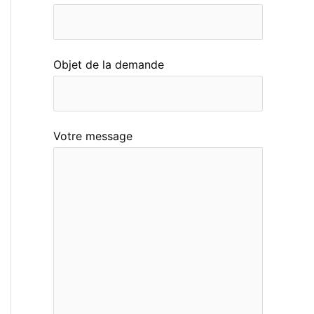
n
B
e
Objet de la demande
l
g
i
Votre message
q
u
e