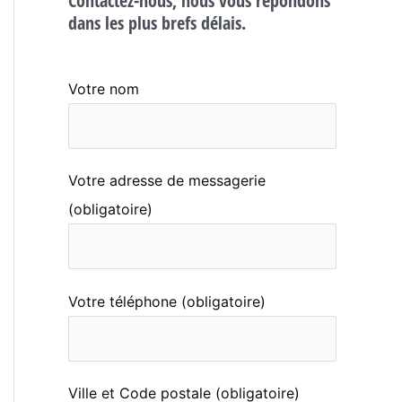
Contactez-nous, nous vous répondons
v
dans les plus brefs délais.
i
c
Votre nom
e
s
c
o
Votre adresse de messagerie
u
(obligatoire)
v
r
e
Votre téléphone (obligatoire)
u
r
e
Ville et Code postale (obligatoire)