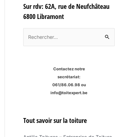
Sur rdv: 62A, rue de Neufchâteau
6800 Libramont
R
e
c
h
Contactez notre
e
secrétariat:
r
061/86.06.98
ou
c
info@toitexpert.be
h
e
Tout savoir sur la toiture
r
Antilia Toitures – Entreprise de Toiture