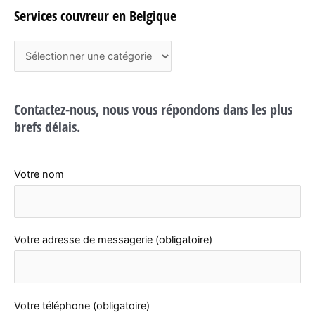
Services couvreur en Belgique
S
e
r
Contactez-nous, nous vous répondons dans les plus
v
brefs délais.
i
c
e
Votre nom
s
c
o
Votre adresse de messagerie (obligatoire)
u
v
r
Votre téléphone (obligatoire)