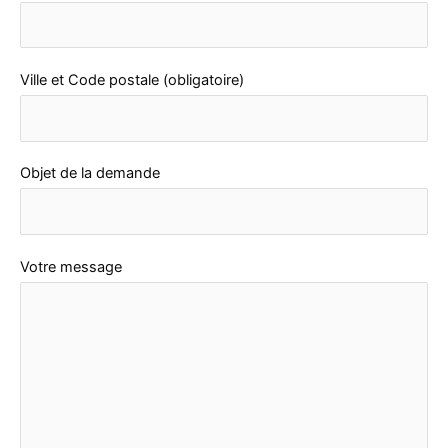
e
u
r
Ville et Code postale (obligatoire)
e
n
B
Objet de la demande
e
l
g
i
Votre message
q
u
e