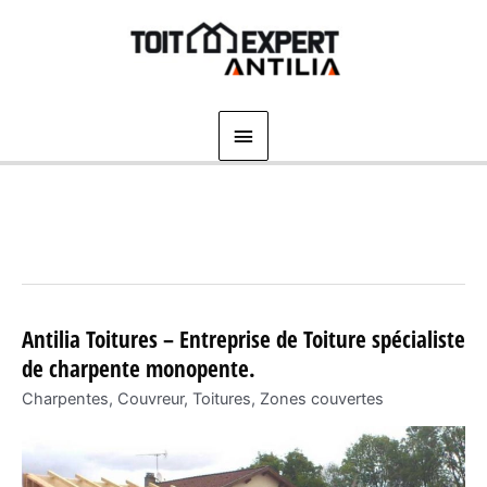
Aller
au
contenu
Menu
principal
Antilia Toitures – Entreprise de Toiture spécialiste
de charpente monopente.
Charpentes
,
Couvreur
,
Toitures
,
Zones couvertes