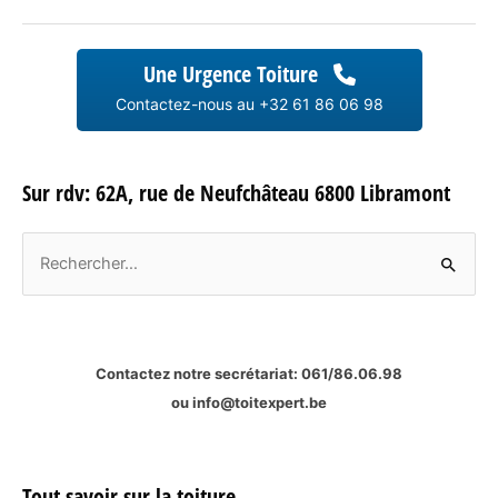
Toitures
–
Entreprise
Une Urgence Toiture
de
Toiture
Contactez-nous au +32 61 86 06 98
spécialiste
de
charpente
Sur rdv: 62A, rue de Neufchâteau 6800 Libramont
monopente.
R
e
c
h
Contactez notre secrétariat:
061/86.06.98
e
ou
info@toitexpert.be
r
c
h
Tout savoir sur la toiture