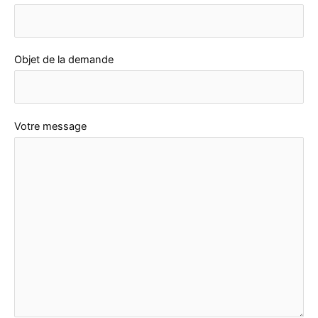
n
B
Objet de la demande
e
l
g
i
Votre message
q
u
e