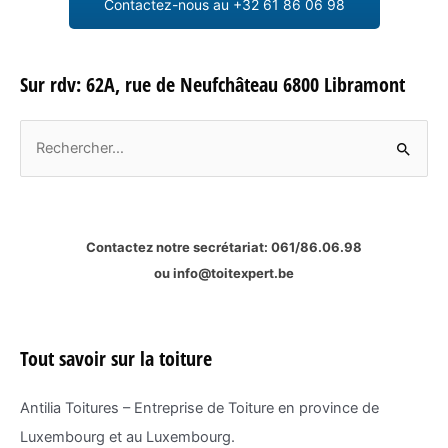
Contactez-nous au +32 61 86 06 98
Sur rdv: 62A, rue de Neufchâteau 6800 Libramont
R
e
c
h
Contactez notre secrétariat:
061/86.06.98
e
ou
info@toitexpert.be
r
c
h
Tout savoir sur la toiture
e
r
Antilia Toitures – Entreprise de Toiture en province de
Luxembourg et au Luxembourg.