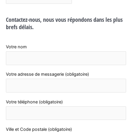
e
r
Contactez-nous, nous vous répondons dans les plus
v
brefs délais.
i
c
e
Votre nom
s
c
o
Votre adresse de messagerie (obligatoire)
u
v
r
Votre téléphone (obligatoire)
e
u
r
Ville et Code postale (obligatoire)
e