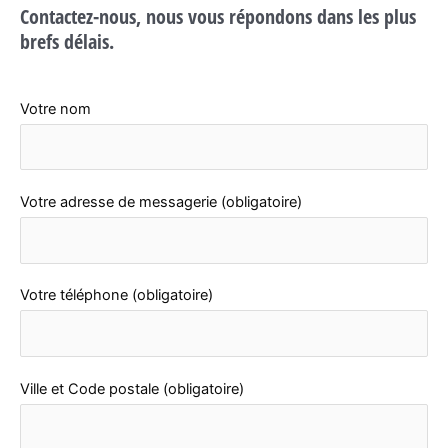
Contactez-nous, nous vous répondons dans les plus
v
brefs délais.
i
c
e
Votre nom
s
c
o
Votre adresse de messagerie (obligatoire)
u
v
r
Votre téléphone (obligatoire)
e
u
r
Ville et Code postale (obligatoire)
e
n