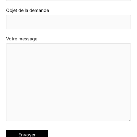
B
Objet de la demande
e
l
g
i
Votre message
q
u
e