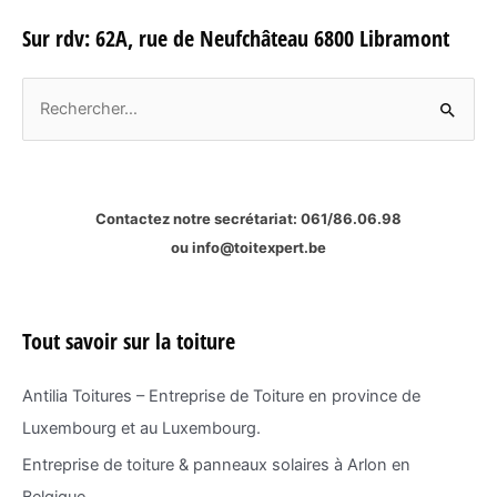
Sur rdv: 62A, rue de Neufchâteau 6800 Libramont
R
e
c
h
Contactez notre secrétariat:
061/86.06.98
e
ou
info@toitexpert.be
r
c
h
Tout savoir sur la toiture
e
r
Antilia Toitures – Entreprise de Toiture en province de
Luxembourg et au Luxembourg.
:
Entreprise de toiture & panneaux solaires à Arlon en
Belgique